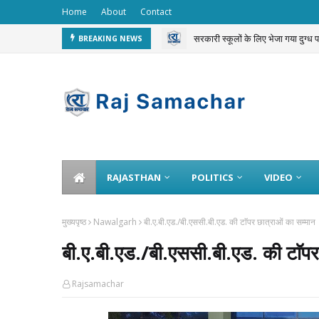
Home
About
Contact
सरकारी स्कूलों के लिए भेजा गया दुग्ध
BREAKING NEWS
चलती ट्रेन से 3 करोड़ का गोल्ड चोरी 
RAJASTHAN
POLITICS
VIDEO
मुख्यपृष्ठ
Nawalgarh
बी.ए.बी.एड./बी.एससी.बी.एड. की टाॅपर छात्राओं का सम्मान
बी.ए.बी.एड./बी.एससी.बी.एड. की टाॅपर
Rajsamachar