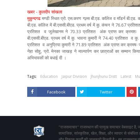
खबर - कुलदीप सांखला
मुकुन्दगढ
मण्डी स्थित प्रो. एस.करण गल्र्स बी.एड. काॅलेज व माॅडर्न बी.एड. 
बी.एड. काॅलेज में बी.एससी.बीएड. प्रथम वर्ष में कु. कंचन ने 76.67 प्रत
प्रतिशत व जुलेखानम ने 70.33 प्रतिशत अंक प्राप्त कर क्रमशः प्रथम 
बी.एससी.बीएड. प्रथम वर्ष में कु. भावना कुमारी ने 74.40 प्रतिशत व कु.
प्रतिशत व अनुप्रिया कुमारी ने 71.89 प्रतिशत अंक प्राप्त कर क्रमषः प्रथम
नेहा सोहू, प्रो. मेनका जाखड़ ने माल्यार्पण कर छात्राओं का सम्मान किय
अभिभावकों को बधाई दी ।
Tags:
Education
Jaipur Division
Jhunjhunu Distt
Latest
Mu
Facebook
Twitter
"राजसमाचार" राजस्थान की प्रमुख समाचार वेबसाइट है, जो
सामाजिक, सांस्कृतिक, खेल, शिक्षा, और व्यापार से संबंधित
और विकास कार्यों की जानकारी मिलती है। हम राजस्थान की