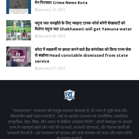
मैन गिरफ्तार Crime News Kota
January 13, 2025
यमुना जल समझौते के लिए ज्वाइन्ट टास्क फोर्स बनेगी शेखावाटी को
मिलेगा यमुना जल Shekhawati will get Yamuna water
January 08, 2025
कोटा में सहकर्मी पर हमला करने वाले हैड कांस्टेबल को किया राज्य सेवा
से बर्खास्त Head constable dismissed from state
service
January 07, 2025
"राजसमाचार" राजस्थान की प्रमुख समाचार वेबसाइट है, जो राज्य से जुड़ी ताज़ा और
विश्वसनीय खबरें प्रदान करती है। यहां पर आपको राजस्थान के राजनीतिक, सामाजिक,
सांस्कृतिक, खेल, शिक्षा, और व्यापार से संबंधित अपडेट्स मिलेंगे। हमारी वेबसाइट पर आपको
राज्य के महत्वपूर्ण शहरों और गांवों की घटनाओं, सरकारी योजनाओं, और विकास कार्यों की
जानकारी मिलती है। हम राजस्थान की हलचल और ताजे समाचार को सरल और स्पष्ट तरीके
से प्रस्तुत करते हैं,