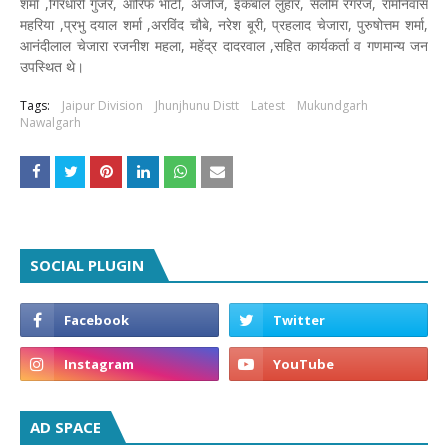
शर्मा ,गिरधारी गुर्जर, आरिफ भाटी, अजीज, इकबाल लुहार, सलीम रंगरेज, रामनिवास
महरिया ,प्रभु दयाल शर्मा ,अरविंद चौबे, नरेश बूरी, प्रहलाद चेजारा, पुरुषोत्तम शर्मा,
आनंदीलाल चेजारा रजनीश महला, महेंद्र दादरवाल ,सहित कार्यकर्ता व गणमान्य जन
उपस्थित थे।
Tags:
Jaipur Division
Jhunjhunu Distt
Latest
Mukundgarh
Nawalgarh
SOCIAL PLUGIN
AD SPACE