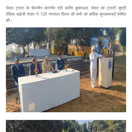
पोदार ट्रस्ट के चेयरमैन माननीय श्री कान्ति कुमारआर. पोदार एवं ट्रस्टी सुश्री
वेदिका बाईजी पोदार ने 72वें गणतंत्र दिवस की सभी को हार्दिक शुभकामनाएँ प्रेषित
की।