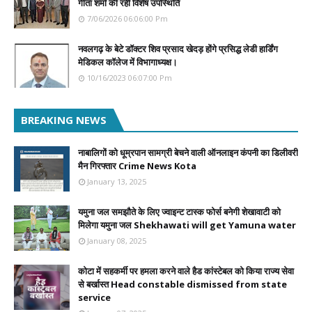
गीता शर्मा की रही विशेष उपस्थिति
7/06/2026 06:06:00 Pm
नवलगढ़ के बेटे डॉक्टर शिव प्रसाद खेदड़ होंगे प्रसिद्ध लेडी हार्डिंग
मेडिकल कॉलेज में विभागाध्यक्ष।
10/16/2023 06:07:00 Pm
BREAKING NEWS
नाबालिगों को धूम्रपान सामग्री बेचने वाली ऑनलाइन कंपनी का डिलीवरी
मैन गिरफ्तार Crime News Kota
January 13, 2025
यमुना जल समझौते के लिए ज्वाइन्ट टास्क फोर्स बनेगी शेखावाटी को
मिलेगा यमुना जल Shekhawati will get Yamuna water
January 08, 2025
कोटा में सहकर्मी पर हमला करने वाले हैड कांस्टेबल को किया राज्य सेवा
से बर्खास्त Head constable dismissed from state
service