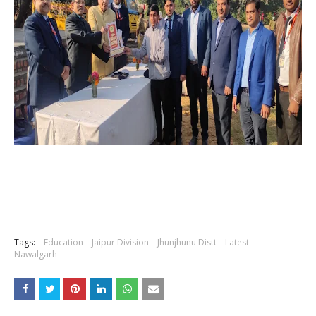
Tags:
Education
Jaipur Division
Jhunjhunu Distt
Latest
Nawalgarh