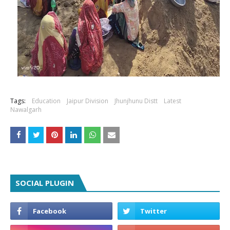
Tags:
Education
Jaipur Division
Jhunjhunu Distt
Latest
Nawalgarh
SOCIAL PLUGIN