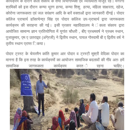
कार्यक्रम के दौरान कला संकाय के सभी विभागाध्यक्ष एवं व्याख्याता मौजूद रहे। मनरेगा
श्रमिकों को इस दौरान कन्या भू्रण हत्या, कन्या शिशु हत्या, महिला साक्षरता, दहेज,
कोरोना जागरूकता एवं जल सरंक्षण आदि के बारें वक्ताओं द्वारा जानकारी दीगई। पोदार
काॅलेज प्राचार्य डाॅसत्येन्द्र सिंह एव पोदार काॅलेज उप-प्राचार्य द्वारा जागरूकता
कार्यक्रम की सराहना की गई। इसी प्रकार महाविद्यालय मे ंकला संकाय द्वारा
आयोजित सामान्य ज्ञान प्रतियोगिता में युगांत चौधरी , बीए प्रथमवर्ष ने प्रथम स्थान,
पूजाकुमार, एम ए उतराद्र्व (अंगे्रजी) ने द्वितीय स्थान, पायल गोस्वामी बी ए द्वितीय वर्ष ने
तृतीय स्थान प्राप्त िकया।
पोदार ट्रस्ट के चेयरमैन कांति कुमार आर पोदार व ट्रस्टी सुश्री वेदिका पोदार का
मानना है कि इस तरह के कार्यक्रमों का आयोजन सामाजिक बदलावों की नींव अतः हमें
सामाजिक जागरूकता कार्यक्रम करत ेरहना चाहिए।