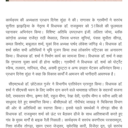
कार्यक्रम की अध्यक्षता प्रधान दिनेश सुंडा ने की। राणासर के ग्रामीणों ने सरपंच
सुनीता झाझड़िया के नेतृत्व में विधायक डॉ. राजकुमार को 51किलो की फूलमाला
पहनाकर अभिनंदन किया। विशिष्ट अतिथि उपप्रधान इंजी. ललिता जोया, ब्लॉक
कांग्रेस अध्यक्ष राजेंद्र राठी मेघवाल, जिपस धनपत सूनियां, पंसस सुभीता सीगड़,
कमल किशोर, बाबूलाल शर्मा, युकां विस अध्यक्ष पार्षद लोकेश जांगिड़ थे। विधायक डॉ.
शर्मा समेत सभी अतिथियों ने भूमि पूजन किया तथा लोकार्पण पट्टिका का अनावरण
किया। विधायक डॉ. शर्मा ने निर्माण कार्य का जायजा लिया। विधायक डॉ. शर्मा ने कहा
कि गुणवत्ता युक्त कार्य ही होना चाहिए। ग्रामीणों ने विधायक डॉ. शर्मा को पोर्ट्रेट
स्कैच, तलवार, नारियल, पौधा, असमी दुपट्टा व अन्य उपहार भेंटकर अभिनंदन किया।
प्रधान दिनेश सुंडा ने कहा कि विकास कार्यों में आमजन की भागीदारी आवश्यक है।
सीएमएचओ डॉ. छोटेलाल गुर्जर ने विभागीय प्रतिवेदन प्रस्‍तुत किया। विधायक डाॅ.
शर्मा ने सीएचसी भवन के लिए जमीन दान करने वाले भामाशाह परिवार के सदस्यों सजना
देवी, रामावतार मीणा, कृष्णा देवी, राहुल मीणा, रेखा देवी, प्रदीप मीणा व रवीना आदि को
साधुवाद देते हुए सम्मानित किया। बीसीएमओ डॉ. गोपीचंद जाखड़ ने चिकित्सा विभाग
की ओर से अतिथियों का स्वागत किया। इससे पहले समर्थकों ने तोगड़ा सीमा से
विधायक डॉ. राजकुमार शर्मा को ऊंट पर बैठाकर डीजे के साथ आतिशबाजी करते हुए
गांव के मुख्य मार्गों से बाइक रैली निकाली। कार्यक्रम में सरपंच करणीराम परसरामपुरा,
निशा संजीव तोगड़ा, सुमन एचरा जेजूसर, सुमेरसिंह कारी, विजेंद्र दूत, पूर्व सरपंच