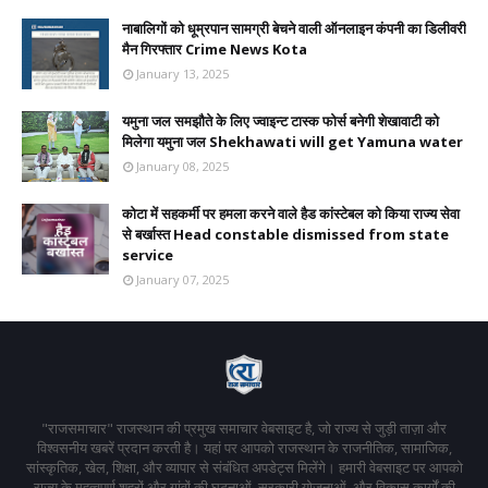
नाबालिगों को धूम्रपान सामग्री बेचने वाली ऑनलाइन कंपनी का डिलीवरी
मैन गिरफ्तार Crime News Kota
January 13, 2025
यमुना जल समझौते के लिए ज्वाइन्ट टास्क फोर्स बनेगी शेखावाटी को
मिलेगा यमुना जल Shekhawati will get Yamuna water
January 08, 2025
कोटा में सहकर्मी पर हमला करने वाले हैड कांस्टेबल को किया राज्य सेवा
से बर्खास्त Head constable dismissed from state
service
January 07, 2025
"राजसमाचार" राजस्थान की प्रमुख समाचार वेबसाइट है, जो राज्य से जुड़ी ताज़ा और
विश्वसनीय खबरें प्रदान करती है। यहां पर आपको राजस्थान के राजनीतिक, सामाजिक,
सांस्कृतिक, खेल, शिक्षा, और व्यापार से संबंधित अपडेट्स मिलेंगे। हमारी वेबसाइट पर आपको
राज्य के महत्वपूर्ण शहरों और गांवों की घटनाओं, सरकारी योजनाओं, और विकास कार्यों की