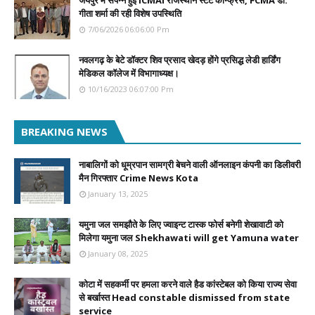
जयपुर में संपन्न हुई ICMAI राजस्थान स्टेट कॉन्फ्रेंस, FCMA डॉ.
गीता शर्मा की रही विशेष उपस्थिति
7/06/2026 06:06:00 Pm
नवलगढ़ के बेटे डॉक्टर शिव प्रसाद खेदड़ होंगे प्रसिद्ध लेडी हार्डिंग
मेडिकल कॉलेज में विभागाध्यक्ष।
10/16/2023 06:07:00 Pm
BREAKING NEWS
नाबालिगों को धूम्रपान सामग्री बेचने वाली ऑनलाइन कंपनी का डिलीवरी
मैन गिरफ्तार Crime News Kota
January 13, 2025
यमुना जल समझौते के लिए ज्वाइन्ट टास्क फोर्स बनेगी शेखावाटी को
मिलेगा यमुना जल Shekhawati will get Yamuna water
January 08, 2025
कोटा में सहकर्मी पर हमला करने वाले हैड कांस्टेबल को किया राज्य सेवा
से बर्खास्त Head constable dismissed from state
service