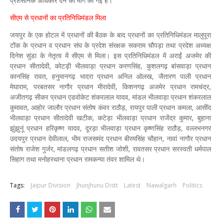
प्रशसनिक अधिकार देने की मांग की गई है।
सीएम से प्रधानों का प्रतिनिधिमंडल मिला
जयपुर के एक होटल में प्रधानों की बैठक के बाद प्रधानों का प्रतिनिधिमंडल मालुपूरा
टोंक के प्रधान व प्रधान संघ के प्रदेश संरक्षक सकराम चौपड़ा तथा प्रदेश अध्यक्ष
दिनेश सुंडा के नेतृत्व में सीएम से मिला। इस प्रतिनिधिमंडल में अराईं अजमेर की
प्रधान सीतादेवी, कोटड़ी भीलवाड़ा प्रधान करणसिंह, कुशलगढ़ बांसवाड़ा प्रधान
कानसिंह रावत, हनुमानगढ़ भादरा प्रधान अनिल ओलख, जैतारण पाली प्रधान
मेघाराम, परबतसर नागौर प्रधान मीरादेवी, किशनगढ़ अजमेर प्रधान रामचंद्र,
अजीतगढ़ सीकर प्रधान एडवोकेट शंकरलाल यादव, मांडल भीलवाड़ा प्रधान शंकरलाल
कुमावत, आहोर जालौर प्रधान संतोष कंवर राठौड़, रायपुर पाली प्रधान कमला, आसींद
भीलवाड़ा प्रधान सीतादेवी खटीक, कटेड़ा भीलवाड़ा प्रधान राजेंद्र कुमार, बुहाना
झुंझुनूं प्रधान हरिकृष्ण यादव, दूरड़ा भीलवाड़ा प्रधान कृष्णसिंह राठौड़, वल्लभनगर
उदयपुर प्रधान देवीलाल, भीम राजसमंद प्रधान बीरमसिंह चौहान, नावां नागौर प्रधान
संतोष राजेश गुर्जर, मांडलगढ़ प्रधान सतीश जोशी, रावतसर प्रधान सरस्वती धर्मपाल
सिहाग तथा मनोहरथाना प्रधान रामकन्या तंवर शामिल थे।
Tags:
Jaipur Division
Jhunjhunu Distt
Latest
Nawalgarh
Politics