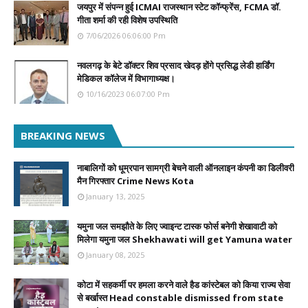
जयपुर में संपन्न हुई ICMAI राजस्थान स्टेट कॉन्फ्रेंस, FCMA डॉ.
गीता शर्मा की रही विशेष उपस्थिति
7/06/2026 06:06:00 Pm
नवलगढ़ के बेटे डॉक्टर शिव प्रसाद खेदड़ होंगे प्रसिद्ध लेडी हार्डिंग
मेडिकल कॉलेज में विभागाध्यक्ष।
10/16/2023 06:07:00 Pm
BREAKING NEWS
नाबालिगों को धूम्रपान सामग्री बेचने वाली ऑनलाइन कंपनी का डिलीवरी
मैन गिरफ्तार Crime News Kota
January 13, 2025
यमुना जल समझौते के लिए ज्वाइन्ट टास्क फोर्स बनेगी शेखावाटी को
मिलेगा यमुना जल Shekhawati will get Yamuna water
January 08, 2025
कोटा में सहकर्मी पर हमला करने वाले हैड कांस्टेबल को किया राज्य सेवा
से बर्खास्त Head constable dismissed from state